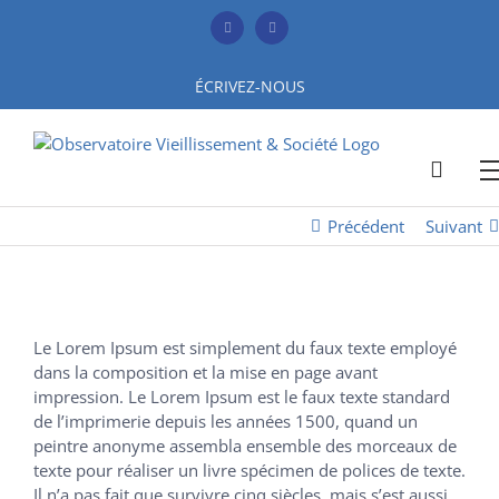
Skip
to
Facebook
YouTube
content
ÉCRIVEZ-NOUS
Précédent
Suivant
Le Lorem Ipsum est simplement du faux texte employé
dans la composition et la mise en page avant
impression. Le Lorem Ipsum est le faux texte standard
de l’imprimerie depuis les années 1500, quand un
peintre anonyme assembla ensemble des morceaux de
texte pour réaliser un livre spécimen de polices de texte.
Il n’a pas fait que survivre cinq siècles, mais s’est aussi