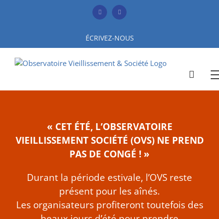
Skip
to
Facebook
YouTube
content
ÉCRIVEZ-NOUS
« CET ÉTÉ, L’OBSERVATOIRE
VIEILLISSEMENT SOCIÉTÉ (OVS) NE PREND
PAS DE CONGÉ ! »
Durant la période estivale, l’OVS reste
présent pour les aînés.
Les organisateurs profiteront toutefois des
beaux jours d’été pour prendre