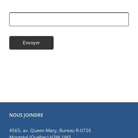
Courriel
Envoyer
NOUS JOINDRE
4565, av. Queen-Mary, Bureau R-0726
Montréal (Québec) H3W 1W5