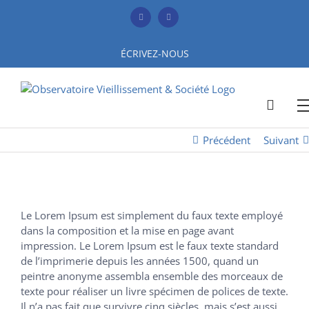
Skip
to
Facebook
YouTube
content
ÉCRIVEZ-NOUS
Précédent
Suivant
Le Lorem Ipsum est simplement du faux texte employé
dans la composition et la mise en page avant
impression. Le Lorem Ipsum est le faux texte standard
de l’imprimerie depuis les années 1500, quand un
peintre anonyme assembla ensemble des morceaux de
texte pour réaliser un livre spécimen de polices de texte.
Il n’a pas fait que survivre cinq siècles, mais s’est aussi