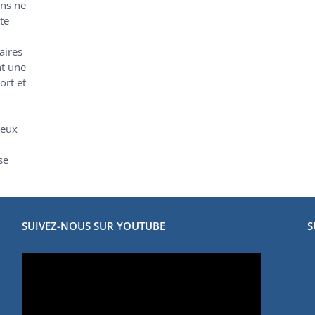
ens ne
te
aires
nt une
ort et
deux
se
SUIVEZ-NOUS SUR YOUTUBE
S