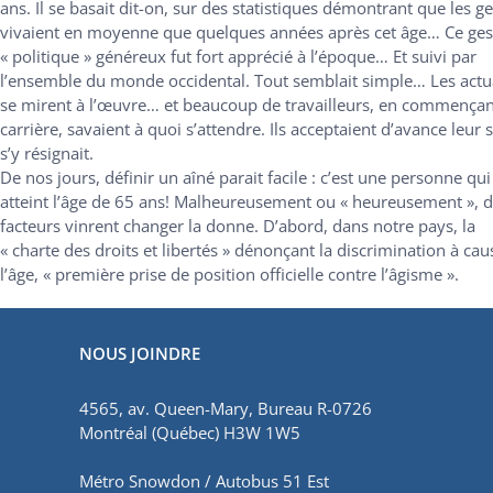
ans. Il se basait dit-on, sur des statistiques démontrant que les g
vivaient en moyenne que quelques années après cet âge… Ce ges
« politique » généreux fut fort apprécié à l’époque… Et suivi par
l’ensemble du monde occidental. Tout semblait simple… Les actu
se mirent à l’œuvre… et beaucoup de travailleurs, en commença
carrière, savaient à quoi s’attendre. Ils acceptaient d’avance leur s
s’y résignait.
De nos jours, définir un aîné parait facile : c’est une personne qui
atteint l’âge de 65 ans! Malheureusement ou « heureusement », 
facteurs vinrent changer la donne. D’abord, dans notre pays, la
« charte des droits et libertés » dénonçant la discrimination à cau
l’âge, « première prise de position officielle contre l’âgisme ».
NOUS JOINDRE
4565, av. Queen-Mary, Bureau R-0726
Montréal (Québec) H3W 1W5
Métro Snowdon / Autobus 51 Est