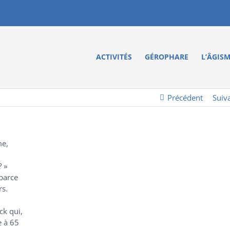
ACTIVITÉS
GÉROPHARE
L’ÂGIS
Précédent
Suiv
me,
 »
parce
rs.
ck qui,
e à 65