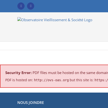
Skip
to
Facebook
YouTube
content
Security Error:
PDF files must be hosted on the same domain a
PDF is hosted on:
but this site is:
http://ovs-oas.org
https:/
NOUS JOINDRE