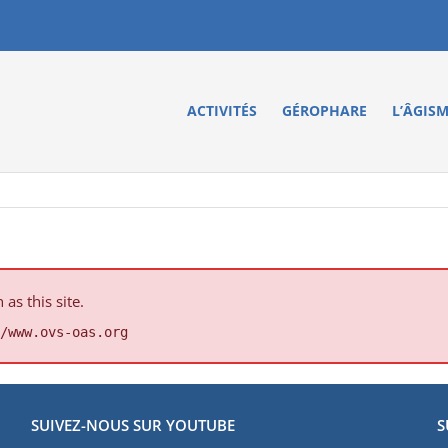
ACTIVITÉS
GÉROPHARE
L’ÂGIS
s this site.
/www.ovs-oas.org
SUIVEZ-NOUS SUR YOUTUBE
S