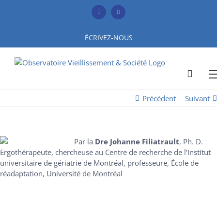
Skip
to
Facebook
YouTube
content
ÉCRIVEZ-NOUS
Précédent
Suivant
Par la
Dre Johanne Filiatrault
, Ph. D.
Ergothérapeute, chercheuse au Centre de recherche de l’Institut
universitaire de gériatrie de Montréal, professeure, École de
réadaptation, Université de Montréal