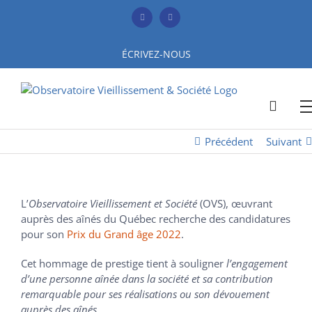
Skip
to
Facebook
YouTube
content
ÉCRIVEZ-NOUS
Précédent
Suivant
L’
Observatoire Vieillissement et Société
(OVS), œuvrant
auprès des aînés du Québec recherche des candidatures
pour son
Prix du Grand âge 2022
.
Cet hommage de prestige tient à souligner
l’engagement
d’une personne aînée dans la société et sa contribution
remarquable pour ses réalisations ou son dévouement
auprès des aînés.