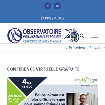
Skip
to
Facebook
YouTube
content
ÉCRIVEZ-NOUS
Précédent
Suivant
CONFÉRENCE VIRTUELLE GRATUITE