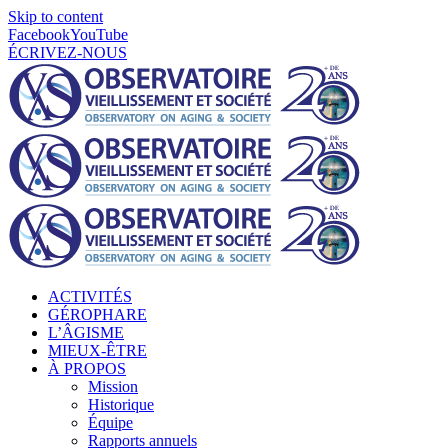
Skip to content
Facebook
YouTube
ÉCRIVEZ-NOUS
ACTIVITÉS
GÉROPHARE
L’ÂGISME
MIEUX-ÊTRE
À PROPOS
Mission
Historique
Équipe
Rapports annuels