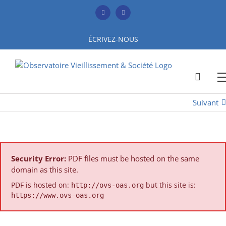
Skip
to
Facebook
YouTube
content
ÉCRIVEZ-NOUS
Suivant
Security Error:
PDF files must be hosted on the same
domain as this site.
PDF is hosted on:
but this site is:
http://ovs-oas.org
https://www.ovs-oas.org