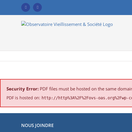
Skip
to
Facebook
YouTube
content
Security Error:
PDF files must be hosted on the same domain a
PDF is hosted on:
http://http%3A%2F%2Fovs-oas.org%2Fwp-c
NOUS JOINDRE