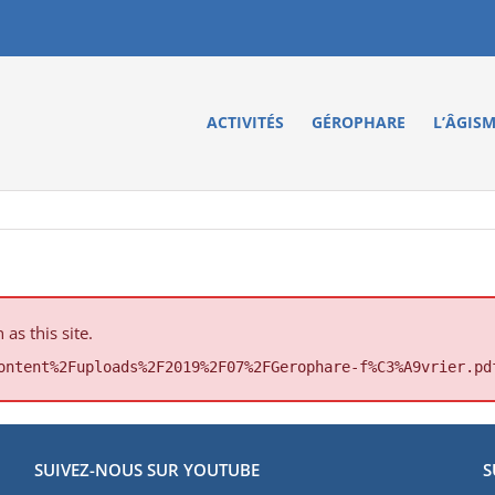
ACTIVITÉS
GÉROPHARE
L’ÂGIS
s this site.
ontent%2Fuploads%2F2019%2F07%2FGerophare-f%C3%A9vrier.pd
SUIVEZ-NOUS SUR YOUTUBE
S