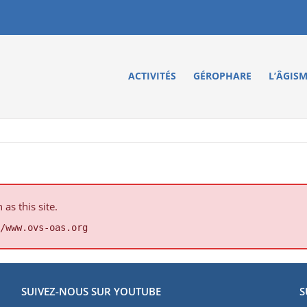
ACTIVITÉS
GÉROPHARE
L’ÂGIS
s this site.
/www.ovs-oas.org
SUIVEZ-NOUS SUR YOUTUBE
S