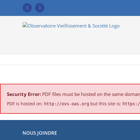
Skip
to
Facebook
YouTube
content
Security Error:
PDF files must be hosted on the same domain a
PDF is hosted on:
but this site is:
http://ovs-oas.org
https:/
NOUS JOINDRE