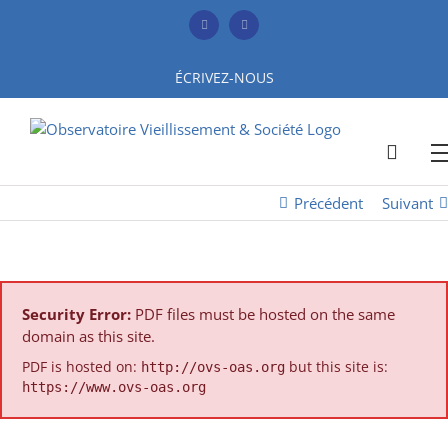
Skip
to
Facebook
YouTube
content
ÉCRIVEZ-NOUS
Précédent
Suivant
Security Error:
PDF files must be hosted on the same
domain as this site.
PDF is hosted on:
but this site is:
http://ovs-oas.org
https://www.ovs-oas.org