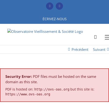
Skip
to
Facebook
YouTube
content
ÉCRIVEZ-NOUS
Précédent
Suivant
Security Error:
PDF files must be hosted on the same
domain as this site.
PDF is hosted on:
but this site is:
http://ovs-oas.org
https://www.ovs-oas.org