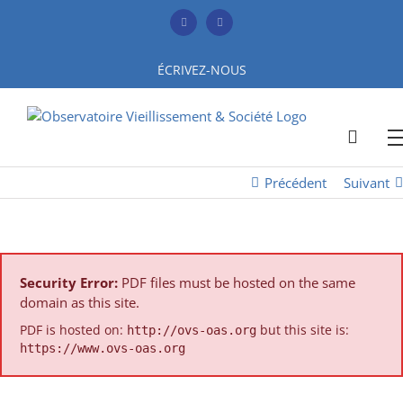
Skip
to
Facebook
YouTube
content
ÉCRIVEZ-NOUS
Précédent
Suivant
Security Error:
PDF files must be hosted on the same
domain as this site.
PDF is hosted on:
but this site is:
http://ovs-oas.org
https://www.ovs-oas.org