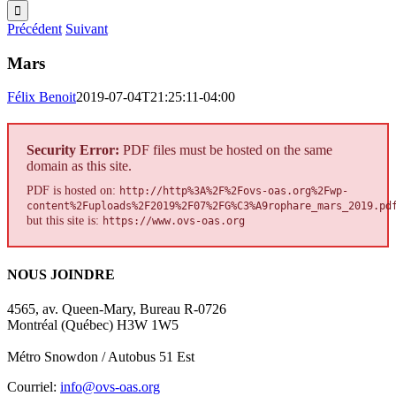
Précédent
Suivant
Mars
Félix Benoit
2019-07-04T21:25:11-04:00
Security Error:
PDF files must be hosted on the same
domain as this site.
PDF is hosted on:
http://http%3A%2F%2Fovs-oas.org%2Fwp-
content%2Fuploads%2F2019%2F07%2FG%C3%A9rophare_mars_2019.pd
but this site is:
https://www.ovs-oas.org
NOUS JOINDRE
4565, av. Queen-Mary, Bureau R-0726
Montréal (Québec) H3W 1W5
Métro Snowdon / Autobus 51 Est
Courriel:
info@ovs-oas.org