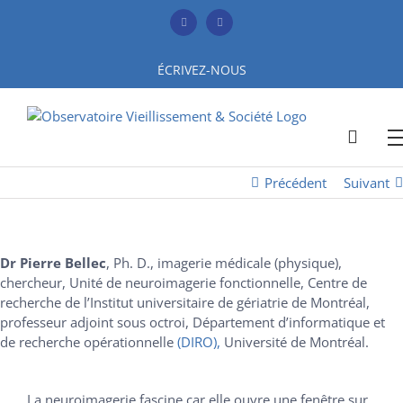
Skip
to
Facebook
YouTube
content
ÉCRIVEZ-NOUS
Précédent
Suivant
Dr Pierre Bellec
, Ph. D., imagerie médicale (physique),
chercheur, Unité de neuroimagerie fonctionnelle, Centre de
recherche de l’Institut universitaire de gériatrie de Montréal,
professeur adjoint sous octroi, Département d’informatique et
de recherche opérationnelle
(DIRO),
Université de Montréal.
La neuroimagerie fascine car elle ouvre une fenêtre sur