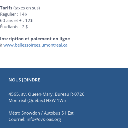
Tarifs
(taxes en sus)
Régulier : 14$
60 ans et + : 12$
Étudiants : 7 $
Inscription et paiement en ligne
à
www.bellessoirees.umontreal.ca
NOUS JOINDRE
4565, av. Queen-Mary, Bureau R-0726
Montréal (Québec) H3W 1W5
Métro Snowdon / Autobus 51 Est
Courriel:
info@ovs-oas.org