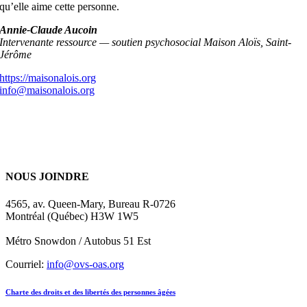
qu’elle aime cette personne.
Annie-Claude Aucoin
Intervenante ressource — soutien psychosocial Maison Aloïs, Saint-
Jérôme
https://maisonalois.org
info@maisonalois.org
NOUS JOINDRE
4565, av. Queen-Mary, Bureau R-0726
Montréal (Québec) H3W 1W5
Métro Snowdon / Autobus 51 Est
Courriel:
info@ovs-oas.org
Charte des droits et des libertés des personnes âgées