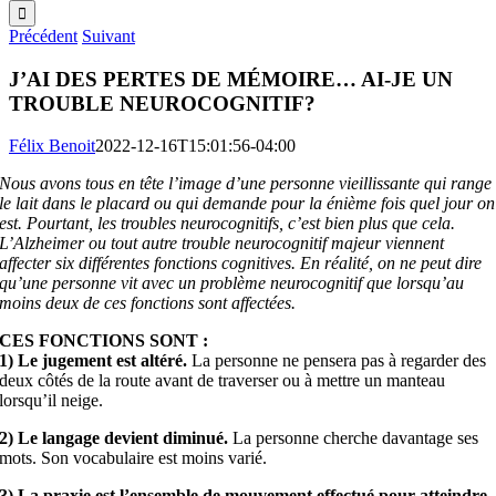
Précédent
Suivant
J’AI DES PERTES DE MÉMOIRE… AI-JE UN
TROUBLE NEUROCOGNITIF?
Félix Benoit
2022-12-16T15:01:56-04:00
Nous avons tous en tête l’image d’une personne vieillissante qui range
le lait dans le placard ou qui demande pour la énième fois quel jour on
est. Pourtant, les troubles neurocognitifs, c’est bien plus que cela.
L’Alzheimer ou tout autre trouble neurocognitif majeur viennent
affecter six différentes fonctions cognitives. En réalité, on ne peut dire
qu’une personne vit avec un problème neurocognitif que lorsqu’au
moins deux de ces fonctions sont affectées.
CES FONCTIONS SONT :
1) Le jugement est altéré.
La personne ne pensera pas à regarder des
deux côtés de la route avant de traverser ou à mettre un manteau
lorsqu’il neige.
2) Le langage devient diminué.
La personne cherche davantage ses
mots. Son vocabulaire est moins varié.
3) La praxie est l’ensemble de mouvement effectué pour atteindre