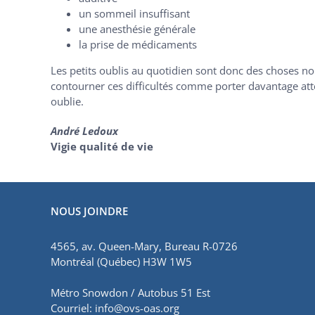
un sommeil insuffisant
une anesthésie générale
la prise de médicaments
Les petits oublis au quotidien sont donc des choses n
contourner ces difficultés comme porter davantage atten
oublie.
André Ledoux
Vigie qualité de vie
NOUS JOINDRE
4565, av. Queen-Mary, Bureau R-0726
Montréal (Québec) H3W 1W5
Métro Snowdon / Autobus 51 Est
Courriel:
info@ovs-oas.org