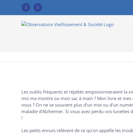
Skip
to
Facebook
YouTube
content
Agrandir
l&apos;image
Les oublis fréquents et répétés empoisonneraient la v
mis ma montre ou mon sac à main ? Mon livre et mes cl
nous ? On ne se souvient plus d’un mot ou d’un numéro
maladie d’Alzheimer. Si vous avez perdu vos lunettes d
!
Les petits ennuis relèvent de ce qu’on appelle les trou