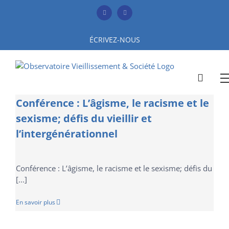
Skip
to
Facebook
YouTube
content
ÉCRIVEZ-NOUS
Conférence : L’âgisme, le racisme et le
sexisme; défis du vieillir et
l’intergénérationnel
Conférence : L’âgisme, le racisme et le sexisme; défis du
[...]
En savoir plus