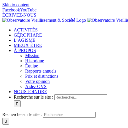
Skip to content
Facebook
YouTube
ÉCRIVEZ-NOUS
ACTIVITÉS
GÉROPHARE
L’ÂGISME
MIEUX-ÊTRE
À PROPOS
Mission
Historique
Équipe
Rapports annuels
Prix et distinctions
Votre opinion
Aidez OVS
NOUS JOINDRE
Recherche sur le site :
Recherche sur le site :