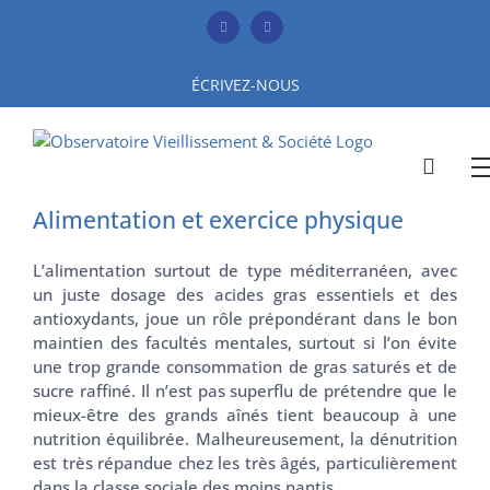
Skip
to
Facebook
YouTube
content
ÉCRIVEZ-NOUS
Alimentation et exercice physique
L’alimentation surtout de type méditerranéen, avec
un juste dosage des acides gras essentiels et des
antioxydants, joue un rôle prépondérant dans le bon
maintien des facultés mentales, surtout si l’on évite
une trop grande consommation de gras saturés et de
sucre raffiné. Il n’est pas superflu de prétendre que le
mieux-être des grands aînés tient beaucoup à une
nutrition équilibrée. Malheureusement, la dénutrition
est très répandue chez les très âgés, particulièrement
dans la classe sociale des moins nantis.