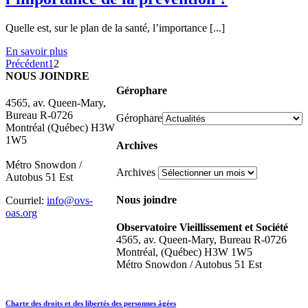
Quelle est, sur le plan de la santé, l’importance [...]
En savoir plus
Précédent
1
2
NOUS JOINDRE
Gérophare
4565, av. Queen-Mary,
Bureau R-0726
Gérophare
Montréal (Québec) H3W
1W5
Archives
Métro Snowdon /
Archives
Autobus 51 Est
Nous joindre
Courriel:
info@ovs-
oas.org
Observatoire Vieillissement et Société
4565, av. Queen-Mary, Bureau R-0726
Montréal, (Québec) H3W 1W5
Métro Snowdon / Autobus 51 Est
Charte des droits et des libertés des personnes âgées